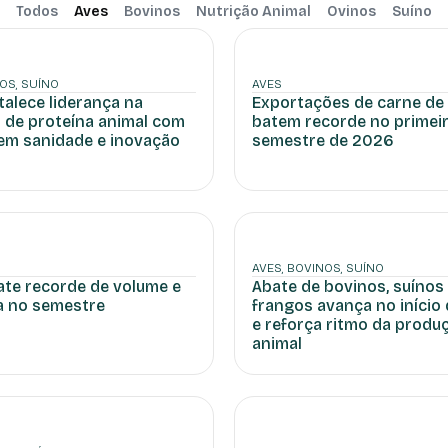
Todos
Aves
Bovinos
Nutrição Animal
Ovinos
Suíno
NOS
,
SUÍNO
AVES
rtalece liderança na
Exportações de carne de
 de proteína animal com
batem recorde no primei
em sanidade e inovação
semestre de 2026
AVES
,
BOVINOS
,
SUÍNO
ate recorde de volume e
Abate de bovinos, suínos
a no semestre
frangos avança no início
e reforça ritmo da produ
animal