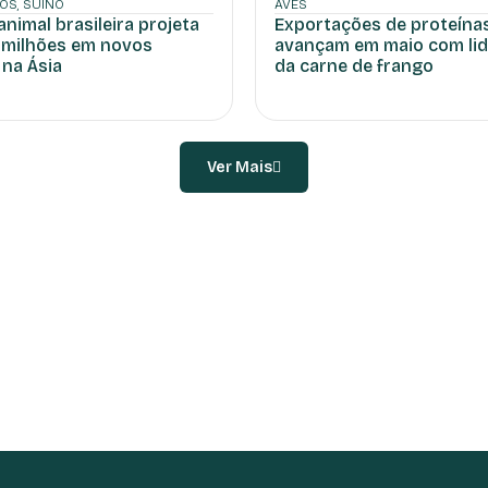
NOS
,
SUÍNO
AVES
animal brasileira projeta
Exportações de proteína
 milhões em novos
avançam em maio com li
 na Ásia
da carne de frango
Ver Mais