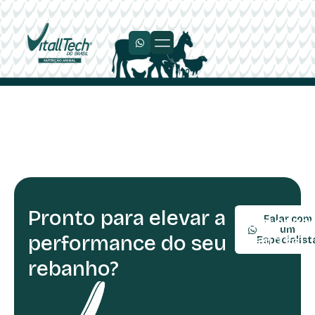
Trabalhe Conosco
Pronto para elevar a
TELEFONE:
Falar com
(54) 9990
um
performance do seu
(54) 3361-
Especialist
rebanho?