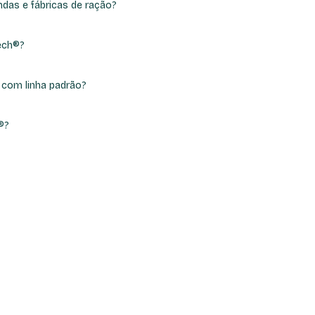
ndas e fábricas de ração?
Tech®?
 com linha padrão?
®?