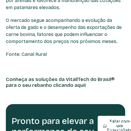
por animais e favorece a manutenção das cotações
em patamares elevados.
O mercado segue acompanhando a evolução da
oferta de gado e o desempenho das exportações de
carne bovina, fatores que podem influenciar o
comportamento dos preços nos próximos meses.
Fonte: Canal Rural
Conheça as soluções da VitallTech do Brasil®
para o seu rebanho clicando aqui!
Pronto para elevar a
TELEFONE:
Falar com
(54) 9990
um
Especialist