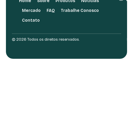
Home
Sobre
Produtos
Notícias
Mercado
FAQ
Trabalhe Conosco
Contato
© 2026 Todos os direitos reservados.
Des