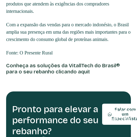
produtos que atendem às exigências dos compradores
internacionais.
Com a expansão das vendas para o mercado indonésio, o Brasil
amplia sua presença em uma das regiões mais importantes para o
crescimento do consumo global de proteínas animais.
Fonte: O Presente Rural
Conheça as soluções da VitallTech do Brasil®
para o seu rebanho clicando aqui!
Pronto para elevar a
TELEFONE:
Falar com
(54) 9990
um
performance do seu
(54) 3361-
Especialist
rebanho?