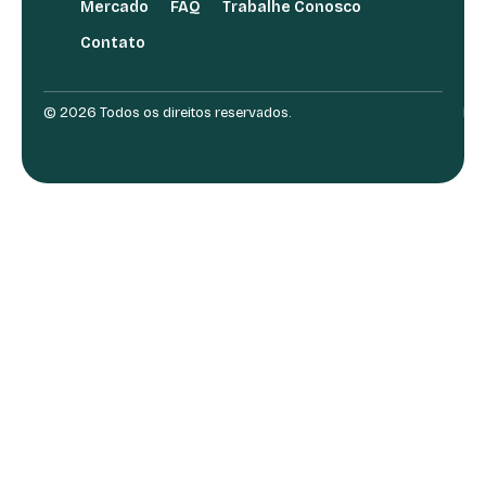
Mercado
FAQ
Trabalhe Conosco
Contato
© 2026 Todos os direitos reservados.
Des