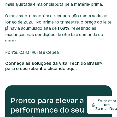
mais ajustada e maior disputa pela matéria-prima.
O movimento mantém a recuperação observada ao
longo de 2026. No primeiro trimestre, o preço do leite
já havia acumulado alta de
17,6%
, refletindo as
mudanças nas condições de oferta e demanda do
setor.
Fonte: Canal Rural e Cepea
Conheça as soluções da VitallTech do Brasil®
para o seu rebanho clicando aqui!
Pronto para elevar a
TELEFONE:
Falar com
(54) 9990
um
performance do seu
(54) 3361-
Especialist