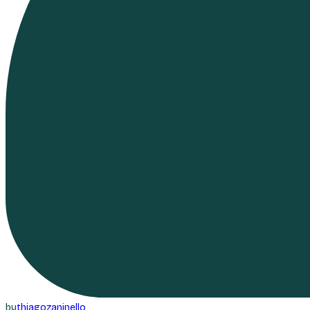
by
thiagozaninello