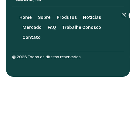
Home
Sobre
Produtos
Notícias
Mercado
FAQ
Trabalhe Conosco
Contato
© 2026 Todos os direitos reservados.
Des