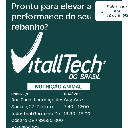
Pronto para elevar a
TELEFONE:
Falar com
(54) 9990
um
performance do seu
(54) 3361-
Especialist
rebanho?
ENDEREÇO:
HORÁRIOS:
Rua Paulo Lourenço dos
Seg-Sex:
Santos, 23, Distrito
7:40 – 12:00
Industrial Germano De
13:30 - 18:00
Césaro CEP 99560-000
– Sarandi/RS