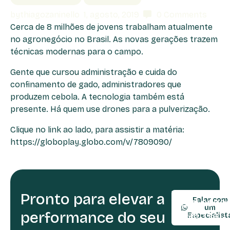
by
thiagozaninello
1, agosto, 2019
0
Comments
Cerca de 8 milhões de jovens trabalham atualmente
no agronegócio no Brasil. As novas gerações trazem
técnicas modernas para o campo.
Gente que cursou administração e cuida do
confinamento de gado, administradores que
produzem cebola. A tecnologia também está
presente. Há quem use drones para a pulverização.
Clique no link ao lado, para assistir a matéria:
https://globoplay.globo.com/v/7809090/
Pronto para elevar a
TELEFONE:
Falar com
(54) 9990
um
performance do seu
(54) 3361-
Especialist