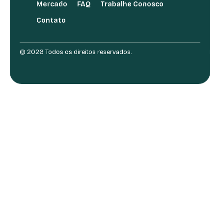
Mercado
FAQ
Trabalhe Conosco
Contato
© 2026 Todos os direitos reservados.
Des