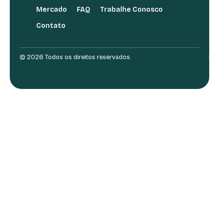
Mercado
FAQ
Trabalhe Conosco
Contato
© 2026 Todos os direitos reservados.
Des