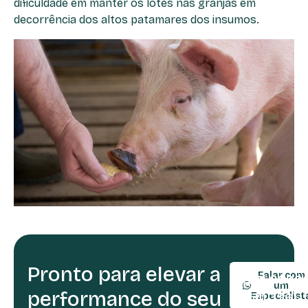
dificuldade em manter os lotes nas granjas em
decorrência dos altos patamares dos insumos.
Pronto para elevar a
TELEFONE:
Falar com
(54) 9990
um
performance do seu
(54) 3361-
Especialist