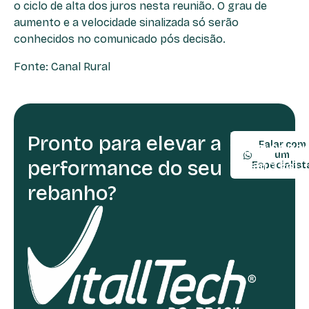
o ciclo de alta dos juros nesta reunião. O grau de
aumento e a velocidade sinalizada só serão
conhecidos no comunicado pós decisão.
Fonte: Canal Rural
Pronto para elevar a
TELEFONE:
Falar com
(54) 9990
um
performance do seu
(54) 3361-
Especialist
rebanho?