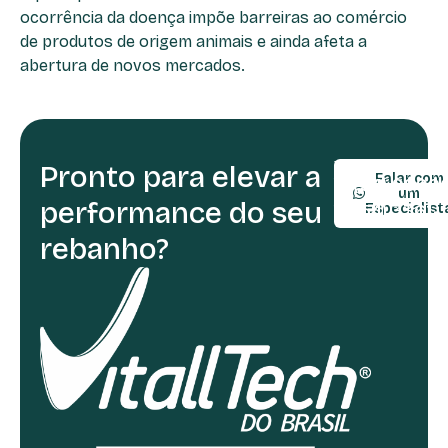
ocorrência da doença impõe barreiras ao comércio
de produtos de origem animais e ainda afeta a
abertura de novos mercados.
Pronto para elevar a
TELEFONE:
Falar com
(54) 9990
um
performance do seu
(54) 3361-
Especialist
rebanho?