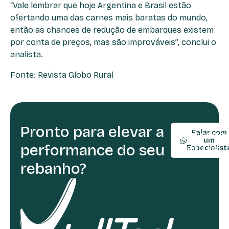
“Vale lembrar que hoje Argentina e Brasil estão
ofertando uma das carnes mais baratas do mundo,
então as chances de redução de embarques existem
por conta de preços, mas são improváveis”, conclui o
analista.
Fonte: Revista Globo Rural
Pronto para elevar a
TELEFONE:
Falar com
(54) 9990
um
performance do seu
(54) 3361-
Especialist
rebanho?