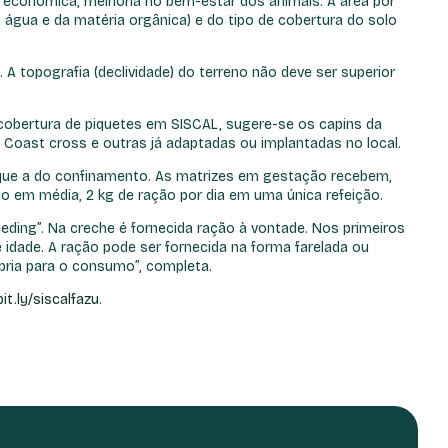
e econômica, melhoria no bem-estar dos animais. A área por
 água e da matéria orgânica) e do tipo de cobertura do solo
 A topografia (declividade) do terreno não deve ser superior
 cobertura de piquetes em SISCAL, sugere-se os capins da
, Coast cross e outras já adaptadas ou implantadas no local.
 que a do confinamento. As matrizes em gestação recebem,
 em média, 2 kg de ração por dia em uma única refeição.
eding”. Na creche é fornecida ração à vontade. Nos primeiros
 idade. A ração pode ser fornecida na forma farelada ou
ria para o consumo”, completa.
bit.ly/siscalfazu
.