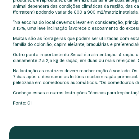
produtivos e reprodutivos de fêmeas suínas e de suas leite
animal dependerá das condições climáticas da região, das ca
(forragem) podendo variar de 600 a 900 m2/matriz instalada.
“Na escolha do local devemos levar em consideração, principal
a 15%, uma leve inclinação favorece o escoamento do excess
Muitas são as forrageiras que podem ser utilizadas com esta
família do colonião, capim elefante, braquiárias e preferenc
Outro ponto importante do Siscal é a alimentação. A ração 
diariamente 2 a 2,5 kg de ração, em duas ou mais refeições
Na lactação as matrizes devem receber ração à vontade. Os l
7 dias após o desmame os leitões recebem ração pré-inicial. 
peletizada em comedouros automáticos. “Os comedouros deve
Conheça essas e outras Instruções Técnicas para Implantaçã
Fonte: G1