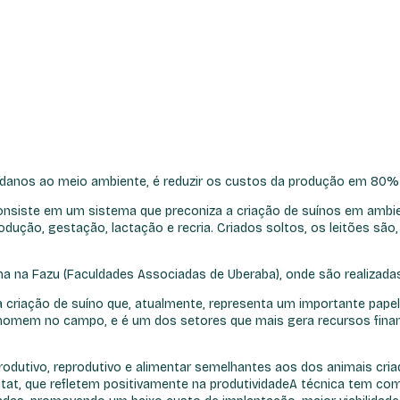
 danos ao meio ambiente, é reduzir os custos da produção em 80%
 consiste em um sistema que preconiza a criação de suínos em amb
odução, gestação, lactação e recria. Criados soltos, os leitões sã
ma na Fazu (Faculdades Associadas de Uberaba), onde são realizadas 
criação de suíno que, atualmente, representa um importante papel, e
homem no campo, e é um dos setores que mais gera recursos finance
odutivo, reprodutivo e alimentar semelhantes aos dos animais cria
itat, que refletem positivamente na produtividadeA técnica tem co