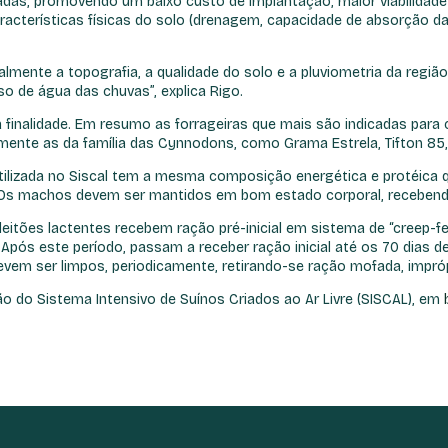
gadas, promovendo um baixo custo de implantação, maior viabilidad
racterísticas físicas do solo (drenagem, capacidade de absorção da
mente a topografia, a qualidade do solo e a pluviometria da região.
o de água das chuvas”, explica Rigo.
 finalidade. Em resumo as forrageiras que mais são indicadas para
ialmente as da família das Cynnodons, como Grama Estrela, Tifton 85
utilizada no Siscal tem a mesma composição energética e protéica
. Os machos devem ser mantidos em bom estado corporal, recebendo
eitões lactentes recebem ração pré-inicial em sistema de “creep-fe
Após este período, passam a receber ração inicial até os 70 dias de
m ser limpos, periodicamente, retirando-se ração mofada, impróp
o do Sistema Intensivo de Suínos Criados ao Ar Livre (SISCAL), em