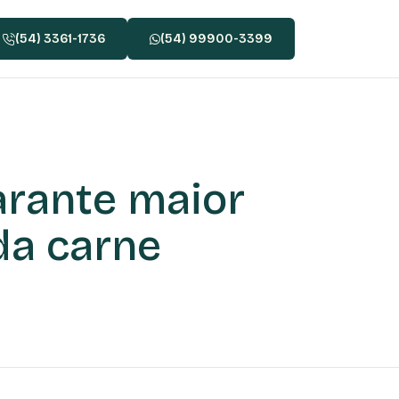
(54) 3361-1736
(54) 99900-3399
arante maior
da carne