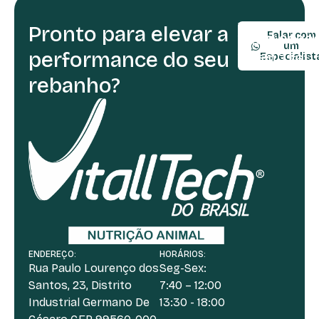
Pronto para elevar a
TELEFONE:
Falar com
(54) 9990
um
performance do seu
(54) 3361-
Especialist
rebanho?
ENDEREÇO:
HORÁRIOS:
Rua Paulo Lourenço dos
Seg-Sex:
Santos, 23, Distrito
7:40 – 12:00
Industrial Germano De
13:30 - 18:00