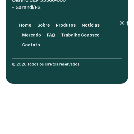
Césaro CEP 99560-000
– Sarandi/RS
Home
Sobre
Produtos
Notícias
Mercado
FAQ
Trabalhe Conosco
Contato
© 2026 Todos os direitos reservados.
Des