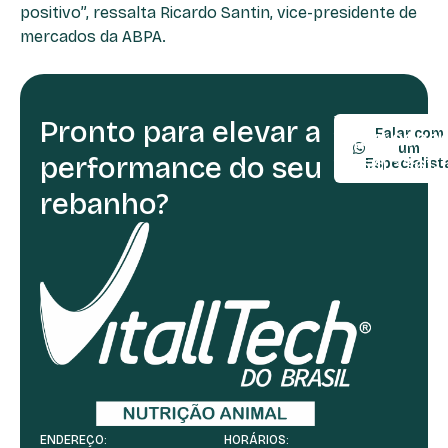
positivo”, ressalta Ricardo Santin, vice-presidente de
mercados da ABPA.
Pronto para elevar a
TELEFONE:
Falar com
(54) 9990
um
performance do seu
(54) 3361-
Especialist
rebanho?
ENDEREÇO:
HORÁRIOS: