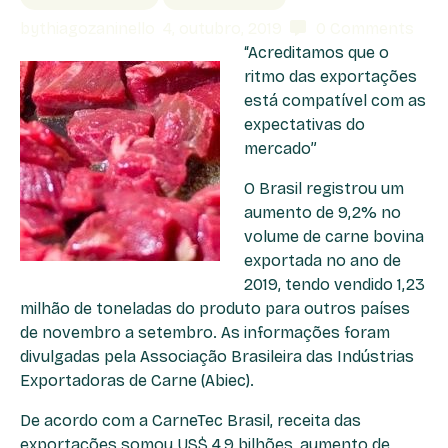
by
thiagozaninello
4, outubro, 2019
0
Comments
“Acreditamos que o
ritmo das exportações
está compatível com as
expectativas do
mercado”
O Brasil registrou um
aumento de 9,2% no
volume de carne bovina
exportada no ano de
2019, tendo vendido 1,23
milhão de toneladas do produto para outros países
de novembro a setembro. As informações foram
divulgadas pela Associação Brasileira das Indústrias
Exportadoras de Carne (Abiec).
De acordo com a CarneTec Brasil, receita das
exportações somou US$ 4,9 bilhões, aumento de