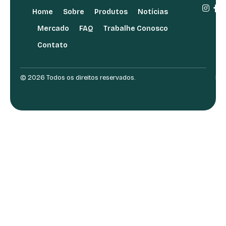
Home
Sobre
Produtos
Notícias
Mercado
FAQ
Trabalhe Conosco
Contato
© 2026 Todos os direitos reservados.
Des