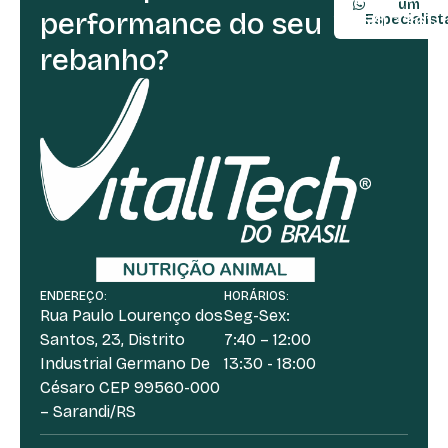
um
performance do seu
(54) 3361-
Especialist
rebanho?
ENDEREÇO:
HORÁRIOS:
Rua Paulo Lourenço dos
Seg-Sex:
Santos, 23, Distrito
7:40 – 12:00
Industrial Germano De
13:30 - 18:00
Césaro CEP 99560-000
– Sarandi/RS