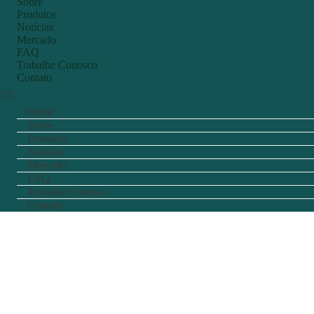
Sobre
Produtos
Notícias
Mercado
FAQ
Trabalhe Conosco
Contato
Home
Sobre
Produtos
Notícias
Mercado
FAQ
Trabalhe Conosco
Contato