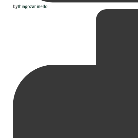
by
thiagozaninello