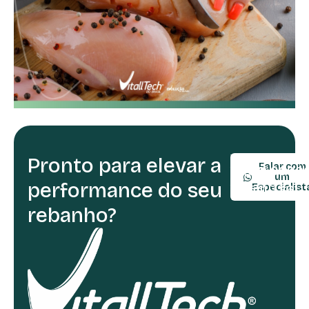
Pronto para elevar a
TELEFONE:
Falar com
(54) 9990
um
performance do seu
(54) 3361-
Especialist
rebanho?