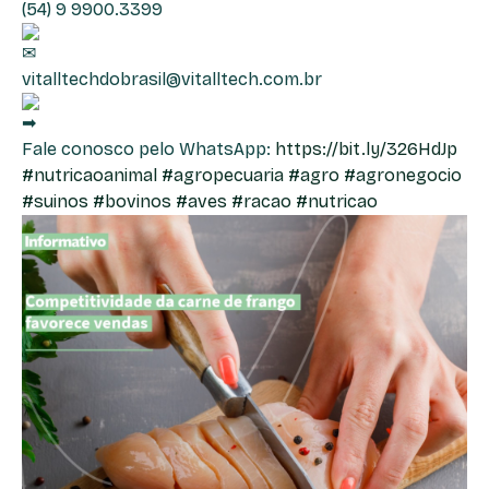
(54) 9 9900.3399
vitalltechdobrasil@vitalltech.com.br
Fale conosco pelo WhatsApp:
https://bit.ly/326HdJp
#nutricaoanimal
#agropecuaria
#agro
#agronegocio
#suinos
#bovinos
#aves
#racao
#nutricao