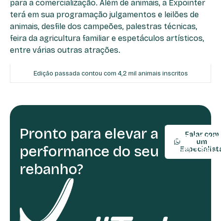
para a comercialização. Além de animais, a Expointer
terá em sua programação julgamentos e leilões de
animais, desfile dos campeões, palestras técnicas,
feira da agricultura familiar e espetáculos artísticos,
entre várias outras atrações.
Edição passada contou com 4,2 mil animais inscritos
Pronto para elevar a
TELEFONE:
Falar com
(54) 9990
um
performance do seu
(54) 3361-
Especialist
rebanho?