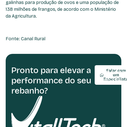
galinhas para produção de ovos e uma população de
138 milhões de frangos, de acordo com o Ministério
da Agricultura.
Fonte: Canal Rural
Pronto para elevar a
TELEFONE:
Falar com
(54) 9990
um
performance do seu
(54) 3361-
Especialist
rebanho?