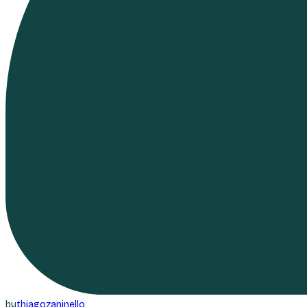
by
thiagozaninello