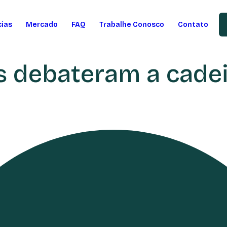
cias
Mercado
FAQ
Trabalhe Conosco
Contato
 debateram a cadei