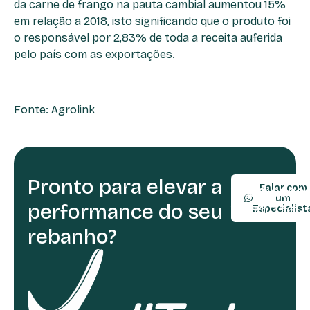
da carne de frango na pauta cambial aumentou 15%
em relação a 2018, isto significando que o produto foi
o responsável por 2,83% de toda a receita auferida
pelo país com as exportações.
Fonte: Agrolink
Pronto para elevar a
TELEFONE:
Falar com
(54) 9990
um
performance do seu
(54) 3361-
Especialist
rebanho?