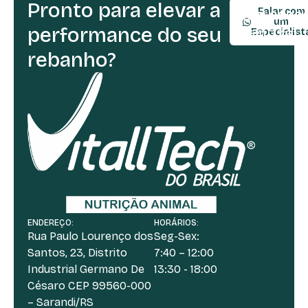
Pronto para elevar a
TELEFONE:
Falar com
(54) 9990
um
performance do seu
(54) 3361-
Especialist
rebanho?
ENDEREÇO:
HORÁRIOS:
Rua Paulo Lourenço dos
Seg-Sex:
Santos, 23, Distrito
7:40 – 12:00
Industrial Germano De
13:30 - 18:00
Césaro CEP 99560-000
– Sarandi/RS