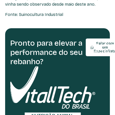
vinha sendo observado desde maio deste ano.
Fonte: Suinocultura Industrial
Pronto para elevar a
TELEFONE:
Falar com
(54) 9990
um
performance do seu
(54) 3361-
Especialist
rebanho?