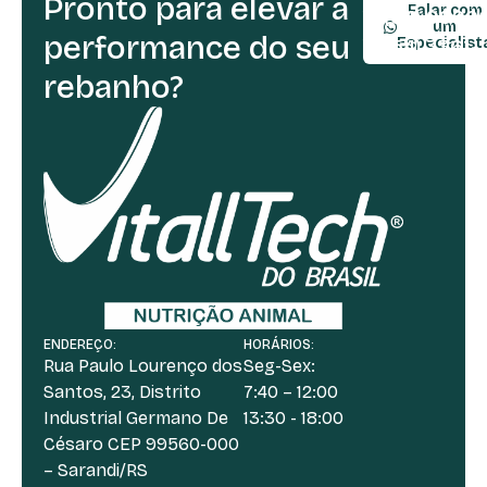
Pronto para elevar a
Falar com
(54) 9990
um
performance do seu
(54) 3361-
Especialist
rebanho?
ENDEREÇO:
HORÁRIOS:
Rua Paulo Lourenço dos
Seg-Sex:
Santos, 23, Distrito
7:40 – 12:00
Industrial Germano De
13:30 - 18:00
Césaro CEP 99560-000
– Sarandi/RS