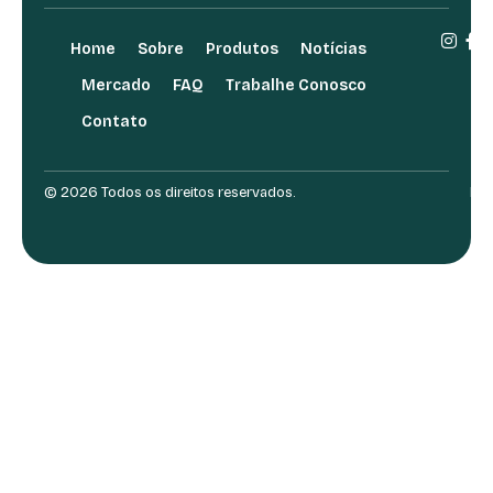
Home
Sobre
Produtos
Notícias
Mercado
FAQ
Trabalhe Conosco
Contato
© 2026 Todos os direitos reservados.
Des