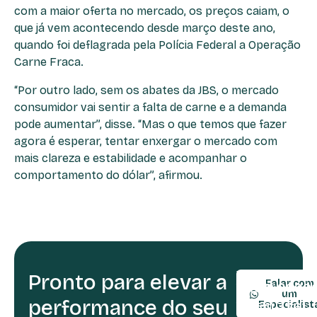
com a maior oferta no mercado, os preços caiam, o
que já vem acontecendo desde março deste ano,
quando foi deflagrada pela Polícia Federal a Operação
Carne Fraca.
“Por outro lado, sem os abates da JBS, o mercado
consumidor vai sentir a falta de carne e a demanda
pode aumentar”, disse. “Mas o que temos que fazer
agora é esperar, tentar enxergar o mercado com
mais clareza e estabilidade e acompanhar o
comportamento do dólar”, afirmou.
Pronto para elevar a
TELEFONE:
Falar com
(54) 9990
um
performance do seu
(54) 3361-
Especialist