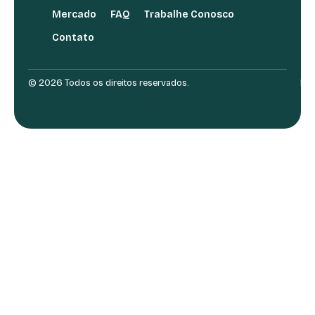
Mercado
FAQ
Trabalhe Conosco
Contato
© 2026 Todos os direitos reservados.
Des