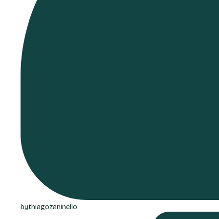
by
thiagozaninello