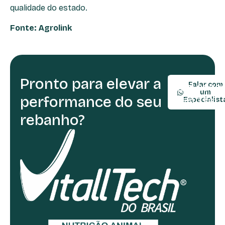
qualidade do estado.
Fonte: Agrolink
Pronto para elevar a
TELEFONE:
Falar com
(54) 9990
um
performance do seu
(54) 3361-
Especialist
rebanho?