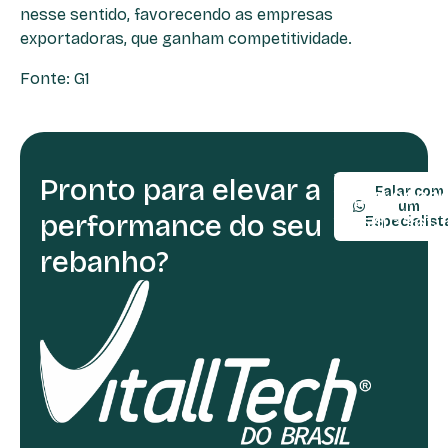
nesse sentido, favorecendo as empresas
exportadoras, que ganham competitividade.
Fonte: G1
Pronto para elevar a
TELEFONE:
Falar com
(54) 9990
um
performance do seu
(54) 3361-
Especialist
rebanho?