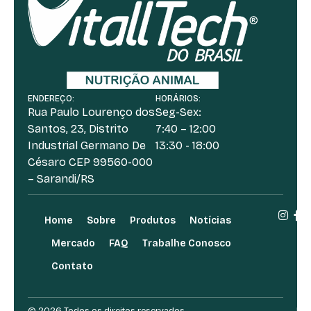
ENDEREÇO:
HORÁRIOS:
Rua Paulo Lourenço dos
Seg-Sex:
Santos, 23, Distrito
7:40 – 12:00
Industrial Germano De
13:30 - 18:00
Césaro CEP 99560-000
– Sarandi/RS
Home
Sobre
Produtos
Notícias
Mercado
FAQ
Trabalhe Conosco
Contato
© 2026 Todos os direitos reservados.
Des