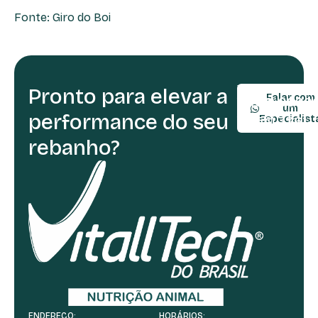
Fonte: Giro do Boi
Pronto para elevar a
TELEFONE:
Falar com
(54) 9990
um
performance do seu
(54) 3361-
Especialist
rebanho?
ENDEREÇO:
HORÁRIOS: