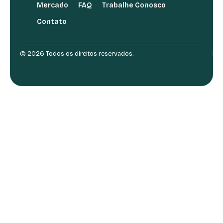
Mercado
FAQ
Trabalhe Conosco
Contato
© 2026 Todos os direitos reservados.
Des