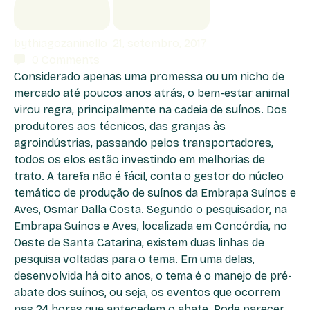
by
thiagozaninello
21, setembro, 2017
0
Comments
Considerado apenas uma promessa ou um nicho de
mercado até poucos anos atrás, o bem-estar animal
virou regra, principalmente na cadeia de suínos. Dos
produtores aos técnicos, das granjas às
agroindústrias, passando pelos transportadores,
todos os elos estão investindo em melhorias de
trato. A tarefa não é fácil, conta o gestor do núcleo
temático de produção de suínos da Embrapa Suínos e
Aves, Osmar Dalla Costa. Segundo o pesquisador, na
Embrapa Suínos e Aves, localizada em Concórdia, no
Oeste de Santa Catarina, existem duas linhas de
pesquisa voltadas para o tema. Em uma delas,
desenvolvida há oito anos, o tema é o manejo de pré-
abate dos suínos, ou seja, os eventos que ocorrem
nas 24 horas que antecedem o abate. Pode parecer