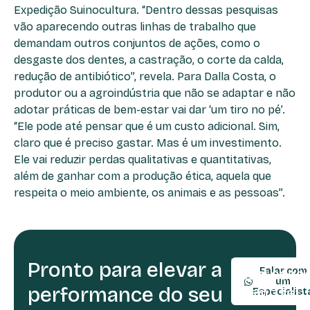
Expedição Suinocultura. “Dentro dessas pesquisas
vão aparecendo outras linhas de trabalho que
demandam outros conjuntos de ações, como o
desgaste dos dentes, a castração, o corte da calda,
redução de antibiótico”, revela. Para Dalla Costa, o
produtor ou a agroindústria que não se adaptar e não
adotar práticas de bem-estar vai dar ‘um tiro no pé’.
“Ele pode até pensar que é um custo adicional. Sim,
claro que é preciso gastar. Mas é um investimento.
Ele vai reduzir perdas qualitativas e quantitativas,
além de ganhar com a produção ética, aquela que
respeita o meio ambiente, os animais e as pessoas”.
Pronto para elevar a
TELEFONE:
Falar com
(54) 9990
um
performance do seu
(54) 3361-
Especialist