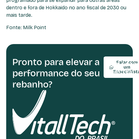
programado para se expandir para outras áreas
dentro e fora de Hokkaido no ano fiscal de 2030 ou
mais tarde.
Fonte: Milk Point
Pronto para elevar a
TELEFONE:
Falar com
(54) 9990
um
performance do seu
(54) 3361-
Especialist
rebanho?