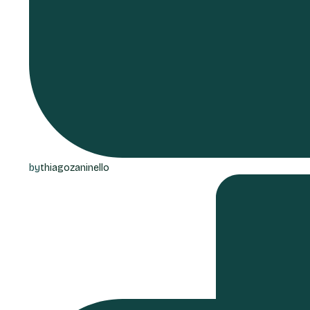
by
thiagozaninello