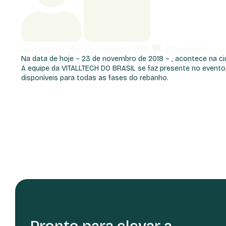
by
thiagozaninello
23, novembro, 2018
0
Comments
Na data de hoje – 23 de novembro de 2018 – , acontece na cid
A equipe da VITALLTECH DO BRASIL se faz presente no evento
disponíveis para todas as fases do rebanho.
Pronto para elevar a